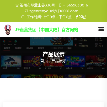
福州市琴藏山谷330号
+13659630016
zgenrenyouxi@j90001.com
工作时间: 上午9点 - 下午6点
产品展示
首页
-
产品展示