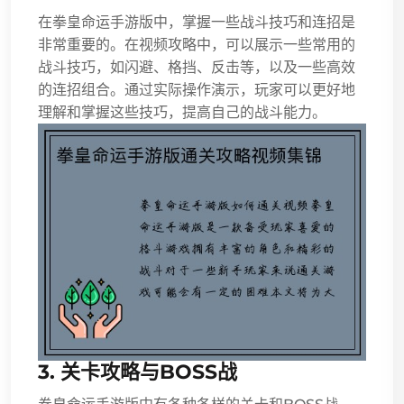
在拳皇命运手游版中，掌握一些战斗技巧和连招是
非常重要的。在视频攻略中，可以展示一些常用的
战斗技巧，如闪避、格挡、反击等，以及一些高效
的连招组合。通过实际操作演示，玩家可以更好地
理解和掌握这些技巧，提高自己的战斗能力。
3. 关卡攻略与BOSS战