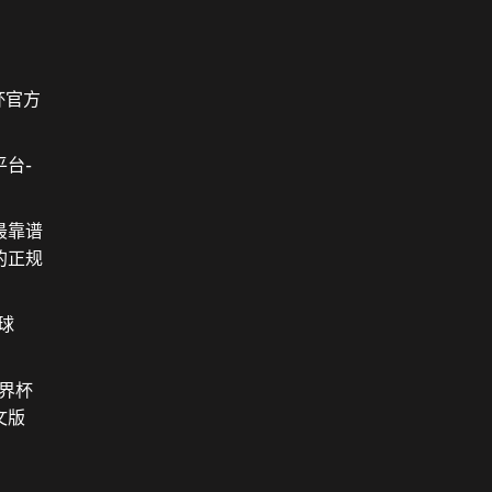
杯官方
台-
最靠谱
的正规
球
世界杯
文版