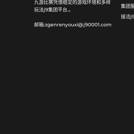
九游比赛凭借稳定的游戏环境和多样
集团
玩法j9集团平台.。
接洽j
邮箱:zgenrenyouxi@j90001.com