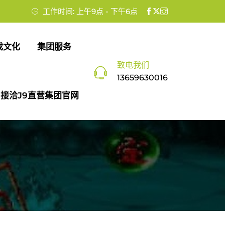
工作时间: 上午9点 - 下午6点
戏文化
集团服务
致电我们
13659630016
接洽j9直营集团官网