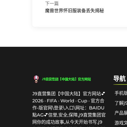
下一篇
魔兽世界怀旧服装备丢失揭秘
导航
手机
J9直营集团【中国大陆】官方网站💕
2026 · FIFA · World · Cup · 官方合
了解j
作-版官网\登录\入口\网址：BAIDU
产品
點AG💕信誉,安全,保障,j9直营集团官
网你的成功故事,从今天开始书写.j9
游戏