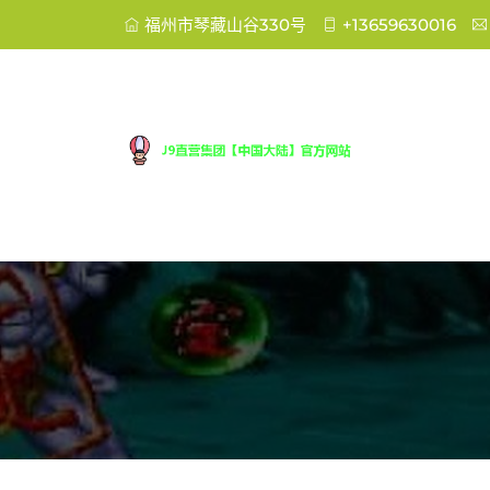
福州市琴藏山谷330号
+13659630016