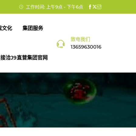
工作时间: 上午9点 - 下午6点
戏文化
集团服务
致电我们
13659630016
接洽j9直营集团官网