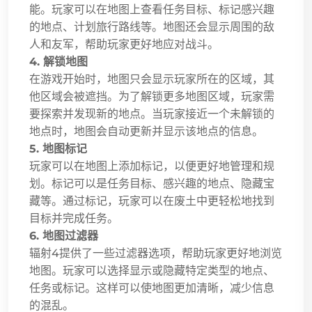
能。玩家可以在地图上查看任务目标、标记感兴趣
的地点、计划旅行路线等。地图还会显示周围的敌
人和友军，帮助玩家更好地应对战斗。
4. 解锁地图
在游戏开始时，地图只会显示玩家所在的区域，其
他区域会被遮挡。为了解锁更多地图区域，玩家需
要探索并发现新的地点。当玩家接近一个未解锁的
地点时，地图会自动更新并显示该地点的信息。
5. 地图标记
玩家可以在地图上添加标记，以便更好地管理和规
划。标记可以是任务目标、感兴趣的地点、隐藏宝
藏等。通过标记，玩家可以在废土中更轻松地找到
目标并完成任务。
6. 地图过滤器
辐射4提供了一些过滤器选项，帮助玩家更好地浏览
地图。玩家可以选择显示或隐藏特定类型的地点、
任务或标记。这样可以使地图更加清晰，减少信息
的混乱。