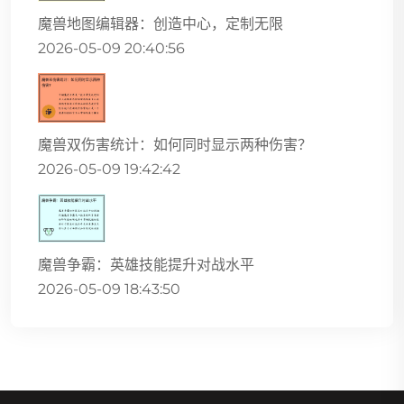
魔兽地图编辑器：创造中心，定制无限
2026-05-09 20:40:56
魔兽双伤害统计：如何同时显示两种伤害？
2026-05-09 19:42:42
魔兽争霸：英雄技能提升对战水平
2026-05-09 18:43:50