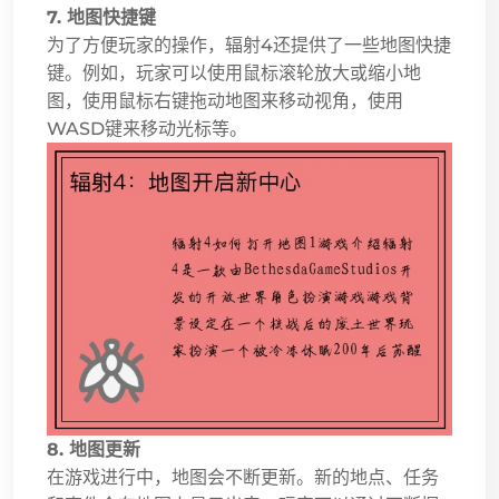
7. 地图快捷键
为了方便玩家的操作，辐射4还提供了一些地图快捷
键。例如，玩家可以使用鼠标滚轮放大或缩小地
图，使用鼠标右键拖动地图来移动视角，使用
WASD键来移动光标等。
8. 地图更新
在游戏进行中，地图会不断更新。新的地点、任务