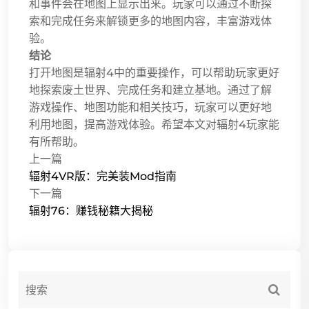
和事件会在地图上显示出来。玩家可以通过不断探
索和完成任务来解锁更多的地图内容，丰富游戏体
验。
结论
打开地图是辐射4中的重要操作，可以帮助玩家更好
地探索废土世界、完成任务和建立基地。通过了解
游戏操作、地图功能和相关技巧，玩家可以更好地
利用地图，提高游戏体验。希望本文对辐射4玩家能
有所帮助。
上一篇
辐射4VR版：完美装Mod指南
下一篇
辐射76：赚钱秘籍大揭秘