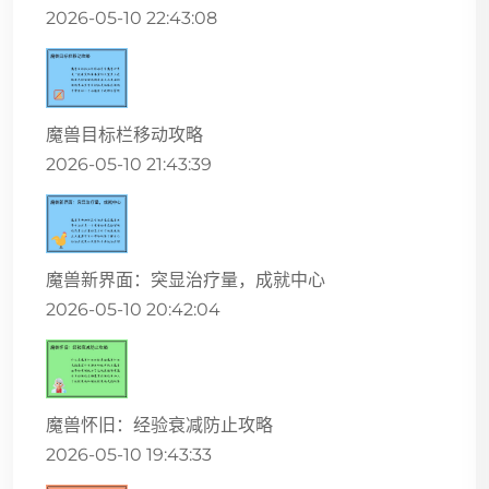
2026-05-10 22:43:08
魔兽目标栏移动攻略
2026-05-10 21:43:39
魔兽新界面：突显治疗量，成就中心
2026-05-10 20:42:04
魔兽怀旧：经验衰减防止攻略
2026-05-10 19:43:33